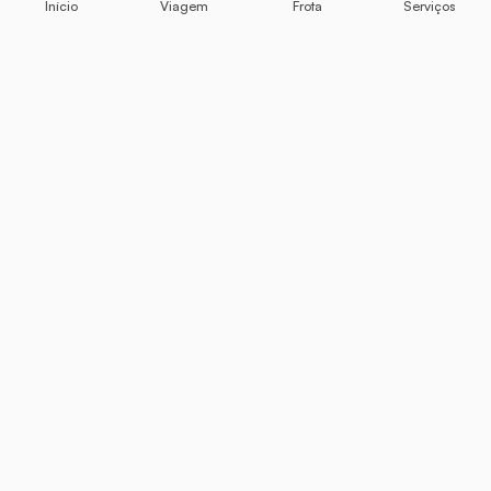
Início
Viagem
Frota
Serviços
RentCarChile
Seu parceiro de confiança para explorar o Chile
sobre rodas
Fale Conosco
+56 9 2170 1913
—
Inglês e espanhol