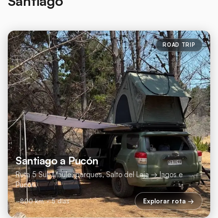
Santiago
ROAD TRIP
Santiago a Pucón
Ruta 5 Sul: Maule, parques, Salto del Laja → lagos e
Pucón.
Explorar rota →
~800 km
·
5 dias